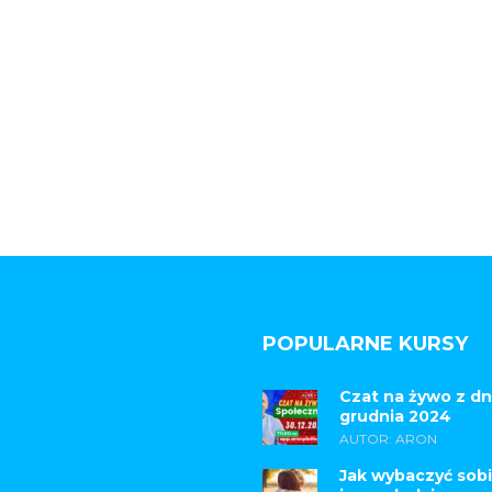
POPULARNE KURSY
Czat na żywo z dn
grudnia 2024
AUTOR: ARON
Jak wybaczyć sobi