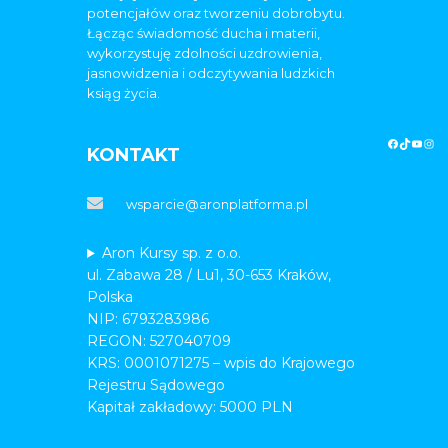
potencjałów oraz tworzeniu dobrobytu.
Łącząc świadomość ducha i materii,
wykorzystuję zdolności uzdrowienia,
jasnowidzenia i odczytywania ludzkich
ksiąg życia.
KONTAKT
wsparcie@aronplatforma.pl
Aron Kursy sp. z o.o.
ul. Zabawa 28 / Lu1, 30-653 Kraków,
Polska
NIP: 6793283986
REGON: 527040709
KRS: 0001071275 – wpis do Krajowego
Rejestru Sądowego
Kapitał zakładowy: 5000 PLN