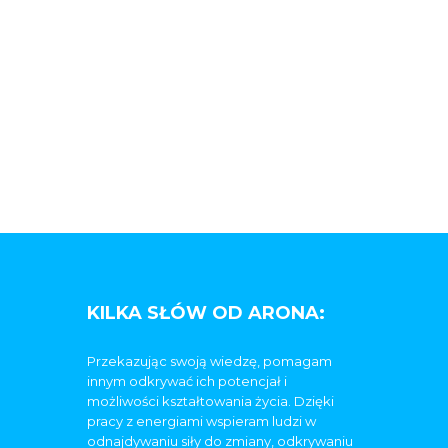
KILKA SŁÓW OD ARONA:
Przekazując swoją wiedzę, pomagam
innym odkrywać ich potencjał i
możliwości kształtowania życia. Dzięki
pracy z energiami wspieram ludzi w
odnajdywaniu siły do zmiany, odkrywaniu