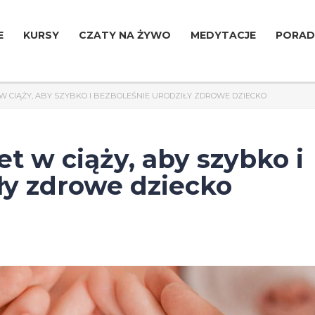
E
KURSY
CZATY NA ŻYWO
MEDYTACJE
PORAD
W CIĄŻY, ABY SZYBKO I BEZBOLEŚNIE URODZIŁY ZDROWE DZIECKO
t w ciąży, aby szybko i
ły zdrowe dziecko