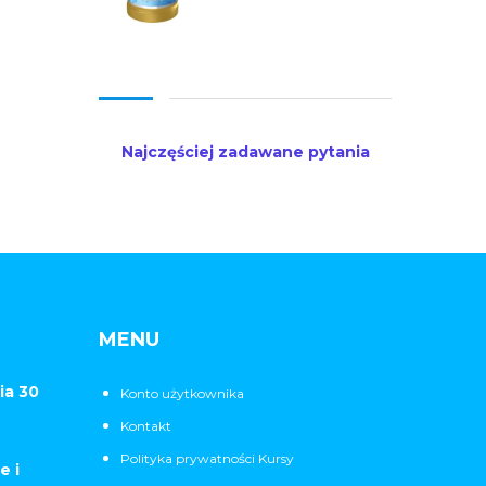
Najczęściej zadawane pytania
MENU
ia 30
Konto użytkownika
Kontakt
Polityka prywatności Kursy
e i