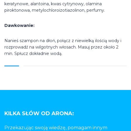
keratynowe, alantoina, kwas cytrynowy, olamina
piroktonowa, metylochloroizotiazolinon, perfumy.
Dawkowanie:
Nanieś szampon na dłoń, połącz z niewielką ilością wody i
rozprowadź na wilgotnych włosach. Masuj przez około 2
min. Spłucz dokładnie wodą.
KILKA SŁÓW OD ARONA:
Przekazując swoją wiedzę, pomagam innym