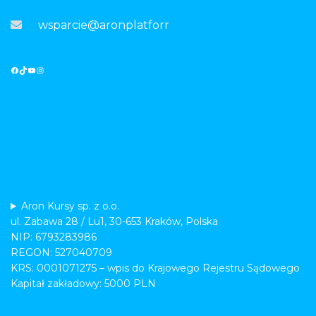
wsparcie@aronplatforma.pl
Aron Kursy sp. z o.o.
ul. Zabawa 28 / Lu1, 30-653 Kraków, Polska
NIP: 6793283986
REGON: 527040709
KRS: 0001071275 – wpis do Krajowego Rejestru Sądowego
Kapitał zakładowy: 5000 PLN