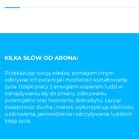
KILKA SŁÓW OD ARONA:
Przekazując swoją wiedzę, pomagam innym
odkrywać ich potencjał i możliwości kształtowania
życia. Dzięki pracy z energiami wspieram ludzi w
odnajdywaniu siły do zmiany, odkrywaniu
potencjałów oraz tworzeniu dobrobytu. Łącząc
świadomość ducha i materii, wykorzystuję zdolności
uzdrowienia, jasnowidzenia i odczytywania ludzkich
ksiąg życia.