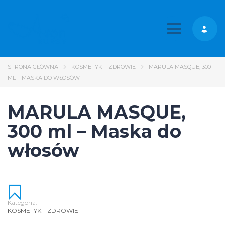
Toggle nav
STRONA GŁÓWNA
KOSMETYKI I ZDROWIE
MARULA MASQUE, 300
ML – MASKA DO WŁOSÓW
MARULA MASQUE,
300 ml – Maska do
włosów
Kategoria:
KOSMETYKI I ZDROWIE