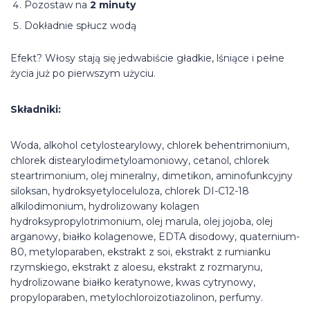
Pozostaw na
2 minuty
Dokładnie spłucz wodą
Efekt? Włosy stają się jedwabiście gładkie, lśniące i pełne
życia już po pierwszym użyciu.
Składniki:
Woda, alkohol cetylostearylowy, chlorek behentrimonium,
chlorek distearylodimetyloamoniowy, cetanol, chlorek
steartrimonium, olej mineralny, dimetikon, aminofunkcyjny
siloksan, hydroksyetyloceluloza, chlorek DI-C12-18
alkilodimonium, hydrolizowany kolagen
hydroksypropylotrimonium, olej marula, olej jojoba, olej
arganowy, białko kolagenowe, EDTA disodowy, quaternium-
80, metyloparaben, ekstrakt z soi, ekstrakt z rumianku
rzymskiego, ekstrakt z aloesu, ekstrakt z rozmarynu,
hydrolizowane białko keratynowe, kwas cytrynowy,
propyloparaben, metylochloroizotiazolinon, perfumy.