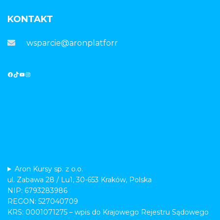
KONTAKT
wsparcie@aronplatforma.pl
Aron Kursy sp. z o.o.
ul. Zabawa 28 / Lu1, 30-653 Kraków, Polska
NIP: 6793283986
REGON: 527040709
KRS: 0001071275 – wpis do Krajowego Rejestru Sądowego