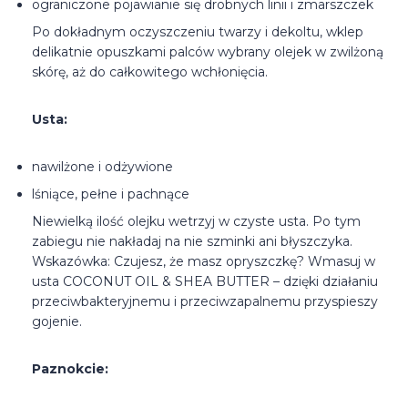
ograniczone pojawianie się drobnych linii i zmarszczek
Po dokładnym oczyszczeniu twarzy i dekoltu, wklep
delikatnie opuszkami palców wybrany olejek w zwilżoną
skórę, aż do całkowitego wchłonięcia.
Usta:
nawilżone i odżywione
lśniące, pełne i pachnące
Niewielką ilość olejku wetrzyj w czyste usta. Po tym
zabiegu nie nakładaj na nie szminki ani błyszczyka.
Wskazówka: Czujesz, że masz opryszczkę? Wmasuj w
usta COCONUT OIL & SHEA BUTTER – dzięki działaniu
przeciwbakteryjnemu i przeciwzapalnemu przyspieszy
gojenie.
Paznokcie: