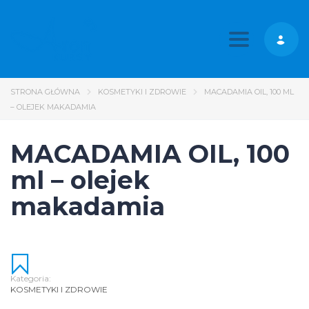
Toggle nav
STRONA GŁÓWNA
KOSMETYKI I ZDROWIE
MACADAMIA OIL, 100 ML
– OLEJEK MAKADAMIA
MACADAMIA OIL, 100
ml – olejek
makadamia
Kategoria:
KOSMETYKI I ZDROWIE