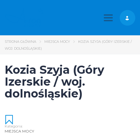
Toggle nav
STRONA GŁÓWNA
MIEJSCA MOCY
KOZIA SZYJA (GÓRY IZERSKIE /
WOJ. DOLNOŚLĄSKIE)
Kozia Szyja (Góry
Izerskie / woj.
dolnośląskie)
Kategoria:
MIEJSCA MOCY