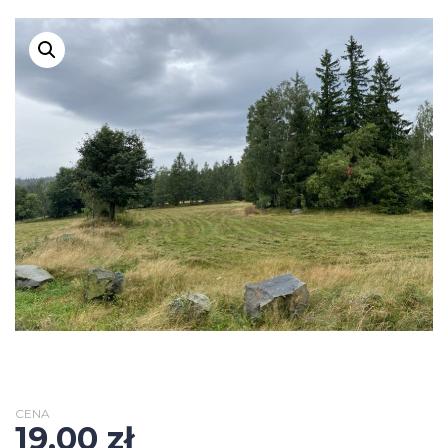
CENA
19,00
zł