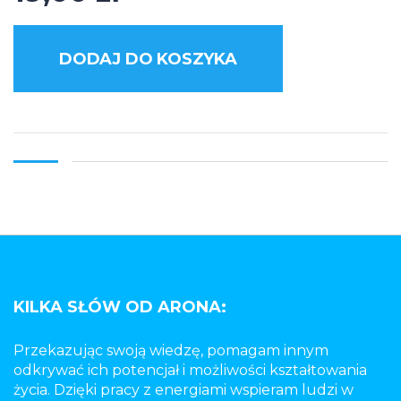
DODAJ DO KOSZYKA
KILKA SŁÓW OD ARONA:
Przekazując swoją wiedzę, pomagam innym
odkrywać ich potencjał i możliwości kształtowania
życia. Dzięki pracy z energiami wspieram ludzi w