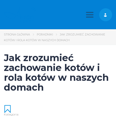
Toggle nav
STRONA GŁÓWNA
PORADNIKI
JAK ZROZUMIEĆ ZACHOWANIE
KOTÓW I ROLA KOTÓW W NASZYCH DOMACH
Jak zrozumieć
zachowanie kotów i
rola kotów w naszych
domach
Kategoria: