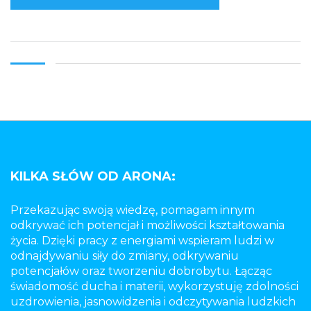
KILKA SŁÓW OD ARONA:
Przekazując swoją wiedzę, pomagam innym
odkrywać ich potencjał i możliwości kształtowania
życia. Dzięki pracy z energiami wspieram ludzi w
odnajdywaniu siły do zmiany, odkrywaniu
potencjałów oraz tworzeniu dobrobytu. Łącząc
świadomość ducha i materii, wykorzystuję zdolności
uzdrowienia, jasnowidzenia i odczytywania ludzkich