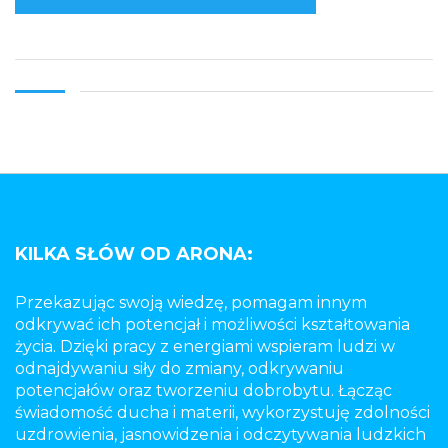
KILKA SŁÓW OD ARONA:
Przekazując swoją wiedzę, pomagam innym
odkrywać ich potencjał i możliwości kształtowania
życia. Dzięki pracy z energiami wspieram ludzi w
odnajdywaniu siły do zmiany, odkrywaniu
potencjałów oraz tworzeniu dobrobytu. Łącząc
świadomość ducha i materii, wykorzystuję zdolności
uzdrowienia, jasnowidzenia i odczytywania ludzkich