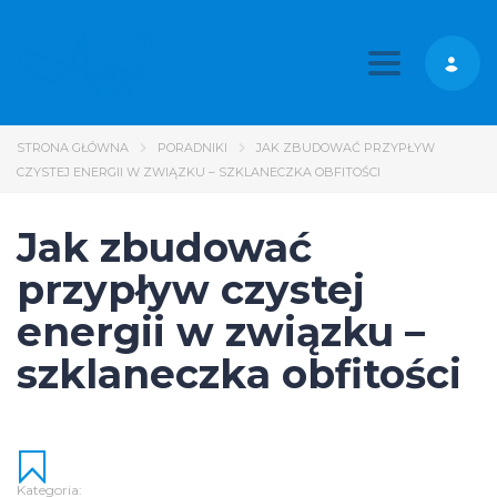
Toggle nav
STRONA GŁÓWNA
PORADNIKI
JAK ZBUDOWAĆ PRZYPŁYW
CZYSTEJ ENERGII W ZWIĄZKU – SZKLANECZKA OBFITOŚCI
Jak zbudować
przypływ czystej
energii w związku –
szklaneczka obfitości
Kategoria: