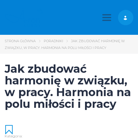
Toggle nav
STRONA GŁÓWNA
PORADNIKI
JAK ZBUDOWAĆ HARMONIĘ W
ZWIĄZKU, W PRACY. HARMONIA NA POLU MIŁOŚCI I PRACY
Jak zbudować
harmonię w związku,
w pracy. Harmonia na
polu miłości i pracy
Kategoria: