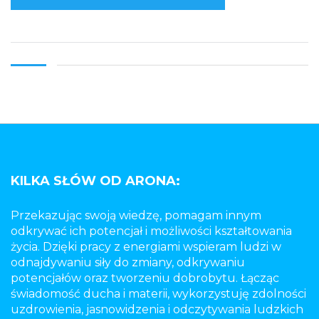
KILKA SŁÓW OD ARONA:
Przekazując swoją wiedzę, pomagam innym
odkrywać ich potencjał i możliwości kształtowania
życia. Dzięki pracy z energiami wspieram ludzi w
odnajdywaniu siły do zmiany, odkrywaniu
potencjałów oraz tworzeniu dobrobytu. Łącząc
świadomość ducha i materii, wykorzystuję zdolności
uzdrowienia, jasnowidzenia i odczytywania ludzkich