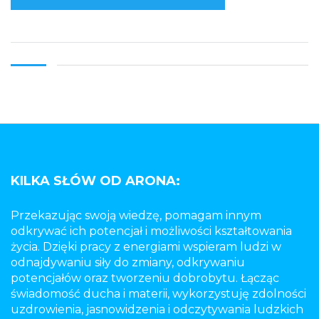
KILKA SŁÓW OD ARONA:
Przekazując swoją wiedzę, pomagam innym
odkrywać ich potencjał i możliwości kształtowania
życia. Dzięki pracy z energiami wspieram ludzi w
odnajdywaniu siły do zmiany, odkrywaniu
potencjałów oraz tworzeniu dobrobytu. Łącząc
świadomość ducha i materii, wykorzystuję zdolności
uzdrowienia, jasnowidzenia i odczytywania ludzkich