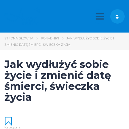
Toggle nav
STRONA GŁÓWNA
PORADNIKI
JAK WYDŁUŻYĆ SOBIE ŻYCIE I
ZMIENIĆ DATĘ ŚMIERCI, ŚWIECZKA ŻYCIA
Jak wydłużyć sobie
życie i zmienić datę
śmierci, świeczka
życia
Kategoria: