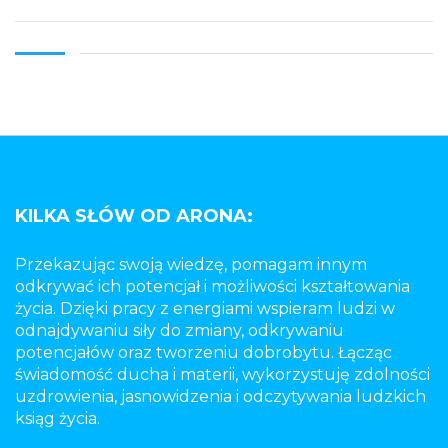
KILKA SŁÓW OD ARONA:
Przekazując swoją wiedzę, pomagam innym
odkrywać ich potencjał i możliwości kształtowania
życia. Dzięki pracy z energiami wspieram ludzi w
odnajdywaniu siły do zmiany, odkrywaniu
potencjałów oraz tworzeniu dobrobytu. Łącząc
świadomość ducha i materii, wykorzystuję zdolności
uzdrowienia, jasnowidzenia i odczytywania ludzkich
ksiąg życia.