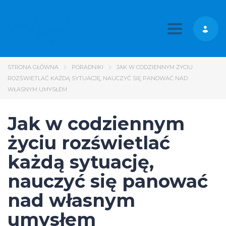
Toggle nav
STRONA GŁÓWNA
PORADNIKI
JAK W CODZIENNYM ŻYCIU
ROZŚWIETLAĆ KAŻDĄ SYTUACJĘ, NAUCZYĆ SIĘ PANOWAĆ NAD
WŁASNYM UMYSŁEM
Jak w codziennym
życiu rozświetlać
każdą sytuację,
nauczyć się panować
nad własnym
umysłem