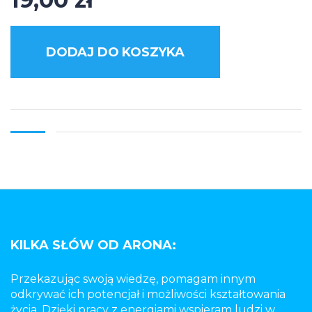
DODAJ DO KOSZYKA
KILKA SŁÓW OD ARONA:
Przekazując swoją wiedzę, pomagam innym
odkrywać ich potencjał i możliwości kształtowania
życia. Dzięki pracy z energiami wspieram ludzi w