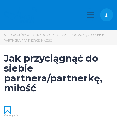
Toggle nav
STRONA GŁÓWNA
MEDYTACJE
JAK PRZYCIĄGNĄĆ DO SIEBIE
PARTNERA/PARTNERKĘ, MIŁOŚĆ
Jak przyciągnąć do
siebie
partnera/partnerkę,
miłość
Kategoria: