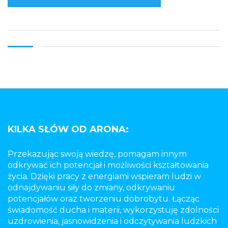
KILKA SŁÓW OD ARONA:
Przekazując swoją wiedzę, pomagam innym
odkrywać ich potencjał i możliwości kształtowania
życia. Dzięki pracy z energiami wspieram ludzi w
odnajdywaniu siły do zmiany, odkrywaniu
potencjałów oraz tworzeniu dobrobytu. Łącząc
świadomość ducha i materii, wykorzystuję zdolności
uzdrowienia, jasnowidzenia i odczytywania ludzkich