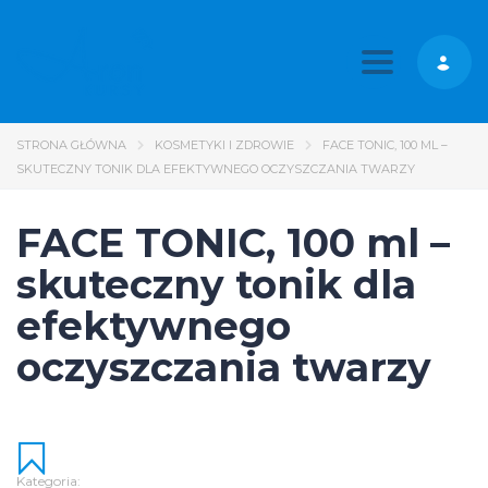
Toggle nav
STRONA GŁÓWNA
KOSMETYKI I ZDROWIE
FACE TONIC, 100 ML –
SKUTECZNY TONIK DLA EFEKTYWNEGO OCZYSZCZANIA TWARZY
FACE TONIC, 100 ml –
skuteczny tonik dla
efektywnego
oczyszczania twarzy
Kategoria: