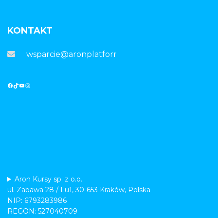
KONTAKT
wsparcie@aronplatforma.pl
Aron Kursy sp. z o.o.
ul. Zabawa 28 / Lu1, 30-653 Kraków, Polska
NIP: 6793283986
REGON: 527040709