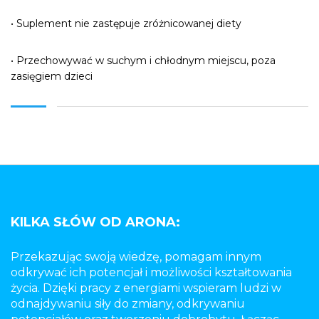
• Suplement nie zastępuje zróżnicowanej diety
• Przechowywać w suchym i chłodnym miejscu, poza
zasięgiem dzieci
KILKA SŁÓW OD ARONA:
Przekazując swoją wiedzę, pomagam innym
odkrywać ich potencjał i możliwości kształtowania
życia. Dzięki pracy z energiami wspieram ludzi w
odnajdywaniu siły do zmiany, odkrywaniu