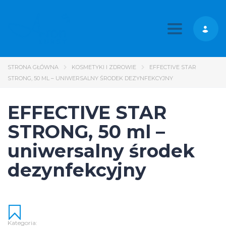
Toggle nav
STRONA GŁÓWNA
KOSMETYKI I ZDROWIE
EFFECTIVE STAR
STRONG, 50 ML – UNIWERSALNY ŚRODEK DEZYNFEKCYJNY
EFFECTIVE STAR
STRONG, 50 ml –
uniwersalny środek
dezynfekcyjny
Kategoria: