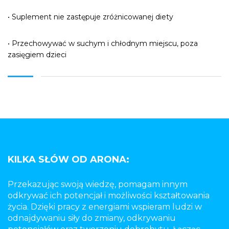
• Suplement nie zastępuje zróżnicowanej diety
• Przechowywać w suchym i chłodnym miejscu, poza
zasięgiem dzieci
KILKA SŁÓW OD ARONA:
Przekazując swoją wiedzę, pomagam innym
odkrywać ich potencjał i możliwości kształtowania
życia. Dzięki pracy z energiami wspieram ludzi w
odnajdywaniu siły do zmiany, odkrywaniu