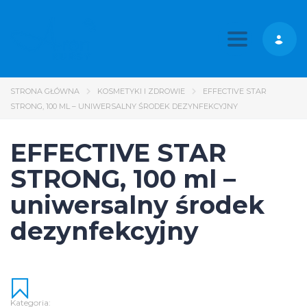
Toggle nav
STRONA GŁÓWNA
KOSMETYKI I ZDROWIE
EFFECTIVE STAR
STRONG, 100 ML – UNIWERSALNY ŚRODEK DEZYNFEKCYJNY
EFFECTIVE STAR
STRONG, 100 ml –
uniwersalny środek
dezynfekcyjny
Kategoria: