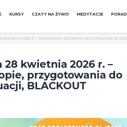
E
KURSY
CZATY NA ŻYWO
MEDYTACJE
PORAD
A 28 KWIETNIA 2026 R. – ZAWIROWANIA W EUROPIE, PRZYGOTOWANIA DO WOJ
 28 kwietnia 2026 r. –
opie, przygotowania do
uacji, BLACKOUT