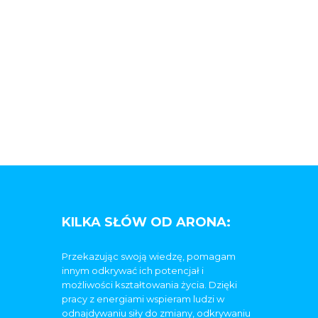
KILKA SŁÓW OD ARONA:
Przekazując swoją wiedzę, pomagam
innym odkrywać ich potencjał i
możliwości kształtowania życia. Dzięki
pracy z energiami wspieram ludzi w
odnajdywaniu siły do zmiany, odkrywaniu