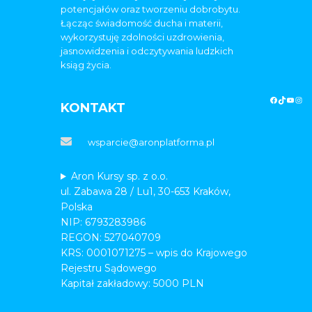
potencjałów oraz tworzeniu dobrobytu.
Łącząc świadomość ducha i materii,
wykorzystuję zdolności uzdrowienia,
jasnowidzenia i odczytywania ludzkich
ksiąg życia.
KONTAKT
wsparcie@aronplatforma.pl
Aron Kursy sp. z o.o.
ul. Zabawa 28 / Lu1, 30-653 Kraków,
Polska
NIP: 6793283986
REGON: 527040709
KRS: 0001071275 – wpis do Krajowego
Rejestru Sądowego
Kapitał zakładowy: 5000 PLN