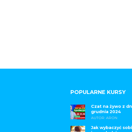
POPULARNE KURSY
Czat na żywo z dn
grudnia 2024
AUTOR: ARON
Jak wybaczyć sobi