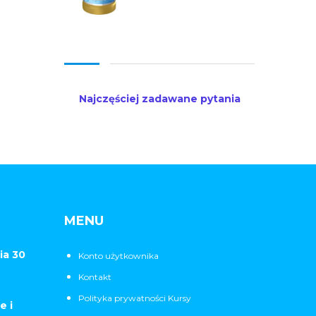
Najczęściej zadawane pytania
MENU
ia 30
Konto użytkownika
Kontakt
Polityka prywatności Kursy
e i