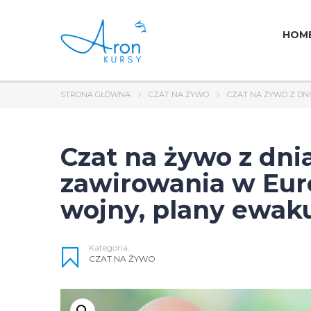
HOM
STRONA GŁÓWNA
CZAT NA ŻYWO
CZAT NA ŻYWO Z DNI
Czat na żywo z dnia
zawirowania w Eur
wojny, plany ewak
Kategoria:
CZAT NA ŻYWO