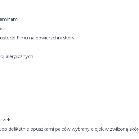
itaminami
ach
tłustego filmu na powierzchni skóry
kcji alergicznych
zczek
ep delikatnie opuszkami palców wybrany olejek w zwilżoną skórę