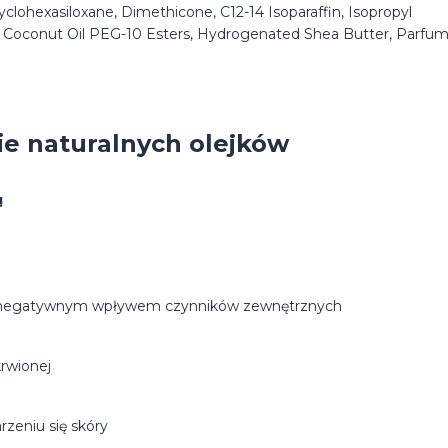
Cyclohexasiloxane, Dimethicone, C12-14 Isoparaffin, Isopropyl
l, Coconut Oil PEG-10 Esters, Hydrogenated Shea Butter, Parfum
ie naturalnych olejków
!
zed negatywnym wpływem czynników zewnętrznych
krwionej
rzeniu się skóry