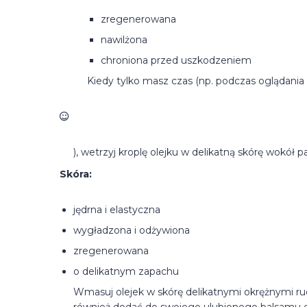
zregenerowana
nawilżona
chroniona przed uszkodzeniem
Kiedy tylko masz czas (np. podczas oglądania
), wetrzyj kroplę olejku w delikatną skórę wokół p
Skóra:
jędrna i elastyczna
wygładzona i odżywiona
zregenerowana
o delikatnym zapachu
Wmasuj olejek w skórę delikatnymi okrężnymi ru