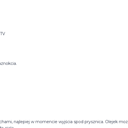
 TV
aznokcia.
chami, najlepiej w momencie wyjścia spod prysznica. Olejek mo