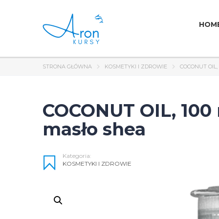
HOM
STRONA GŁÓWNA
KOSMETYKI I ZDROWIE
COCONUT OIL,
COCONUT OIL, 100 
masło shea
Kategoria:
KOSMETYKI I ZDROWIE