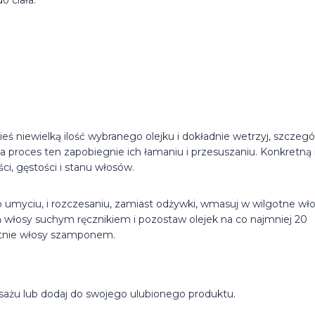
 ciała.
ś niewielką ilość wybranego olejku i dokładnie wetrzyj, szczegó
proces ten zapobiegnie ich łamaniu i przesuszaniu. Konkretną i
ci, gęstości i stanu włosów.
Po umyciu, i rozczesaniu, zamiast odżywki, wmasuj w wilgotne wł
ń włosy suchym ręcznikiem i pozostaw olejek na co najmniej 20
katnie włosy szamponem.
asażu lub dodaj do swojego ulubionego produktu.