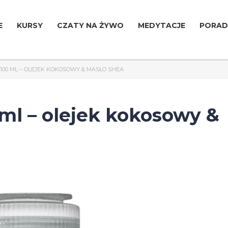
E
KURSY
CZATY NA ŻYWO
MEDYTACJE
PORAD
 100 ML – OLEJEK KOKOSOWY & MASŁO SHEA
ml – olejek kokosowy &