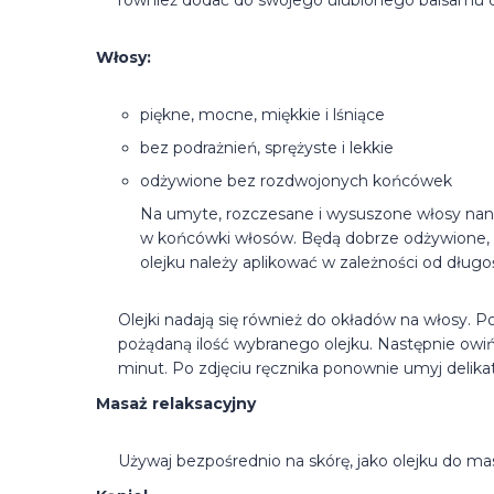
również dodać do swojego ulubionego balsamu do
Włosy:
piękne, mocne, miękkie i lśniące
bez podrażnień, sprężyste i lekkie
odżywione bez rozdwojonych końcówek
Na umyte, rozczesane i wysuszone włosy nanie
w końcówki włosów. Będą dobrze odżywione, a 
olejku należy aplikować w zależności od długoś
Olejki nadają się również do okładów na włosy. 
pożądaną ilość wybranego olejku. Następnie owi
minut. Po zdjęciu ręcznika ponownie umyj deli
Masaż relaksacyjny
Używaj bezpośrednio na skórę, jako olejku do m