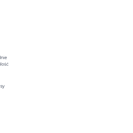
lnie
lość
osy