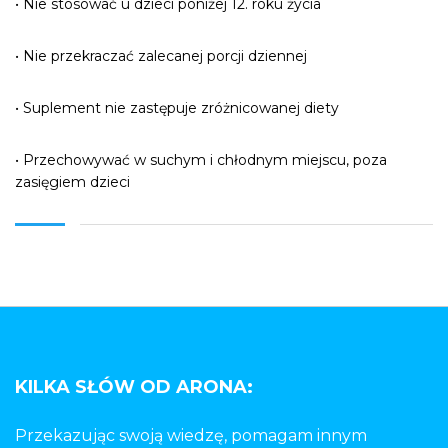
• Nie stosować u dzieci poniżej 12. roku życia
• Nie przekraczać zalecanej porcji dziennej
• Suplement nie zastępuje zróżnicowanej diety
• Przechowywać w suchym i chłodnym miejscu, poza
zasięgiem dzieci
KILKA SŁÓW OD ARONA:
Przekazując swoją wiedzę, pomagam innym