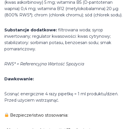
(kwas askorbinowy) 5 mg; witamina B5 (D-pantotenan
wapnia) 0,4 mg; witamina B12 (metylokobalamina) 20 µg
(800% RWS*); chrom (chlorek chromu); sód (chlorek sodu).
Substancje dodatkowe:
filtrowana woda; syrop
inwertowany; regulator kwasowości: kwas cytrynowy;
stabilizatory: sorbinian potasu, benzoesan sodu; smak
pomarańczowy.
RWS* = Referencyjna Wartość Spożycia
Dawkowanie:
Ścisnąć energicznie 4 razy pipetkę = 1 ml produktu/dzień.
Przed użyciem wstrząsnąć.
Bezpieczeństwo stosowania: