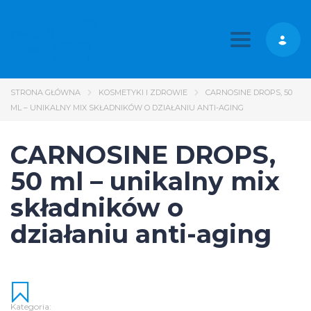
Toggle nav
STRONA GŁÓWNA
KOSMETYKI I ZDROWIE
CARNOSINE DROPS, 50
ML – UNIKALNY MIX SKŁADNIKÓW O DZIAŁANIU ANTI-AGING
CARNOSINE DROPS,
50 ml – unikalny mix
składników o
działaniu anti-aging
Kategoria: