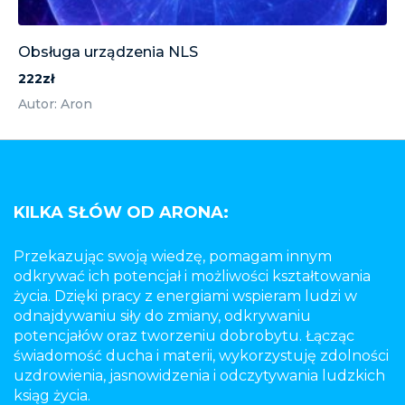
Obsługa urządzenia NLS
222zł
Autor: Aron
KILKA SŁÓW OD ARONA:
Przekazując swoją wiedzę, pomagam innym
odkrywać ich potencjał i możliwości kształtowania
życia. Dzięki pracy z energiami wspieram ludzi w
odnajdywaniu siły do zmiany, odkrywaniu
potencjałów oraz tworzeniu dobrobytu. Łącząc
świadomość ducha i materii, wykorzystuję zdolności
uzdrowienia, jasnowidzenia i odczytywania ludzkich
ksiąg życia.