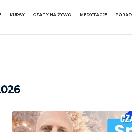
E
KURSY
CZATY NA ŻYWO
MEDYTACJE
PORAD
2026