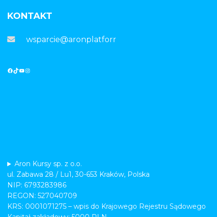
KONTAKT
wsparcie@aronplatforma.pl
Aron Kursy sp. z o.o.
ul. Zabawa 28 / Lu1, 30-653 Kraków, Polska
NIP: 6793283986
REGON: 527040709
KRS: 0001071275 – wpis do Krajowego Rejestru Sądowego