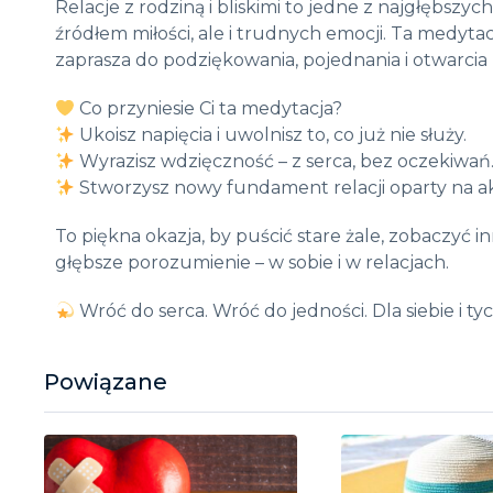
Relacje z rodziną i bliskimi to jedne z najgłębszyc
źródłem miłości, ale i trudnych emocji. Ta medytacj
zaprasza do podziękowania, pojednania i otwarcia p
Co przyniesie Ci ta medytacja?
Ukoisz napięcia i uwolnisz to, co już nie służy.
Wyrazisz wdzięczność – z serca, bez oczekiwań
Stworzysz nowy fundament relacji oparty na akce
To piękna okazja, by puścić stare żale, zobaczyć 
głębsze porozumienie – w sobie i w relacjach.
Wróć do serca. Wróć do jedności. Dla siebie i ty
Powiązane