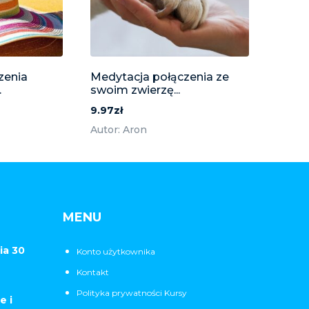
zenia
Medytacja połączenia ze
.
swoim zwierzę...
9.97zł
Autor: Aron
MENU
ia 30
Konto użytkownika
Kontakt
Polityka prywatności Kursy
e i