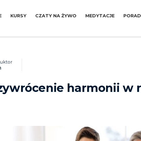
E
KURSY
CZATY NA ŻYWO
MEDYTACJE
PORAD
ruktor
n
ywrócenie harmonii w re