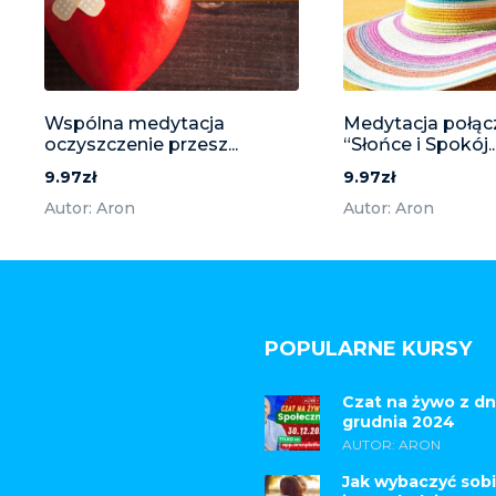
Wspólna medytacja
Medytacja połąc
oczyszczenie przesz...
“Słońce i Spokój..
9.97zł
9.97zł
Autor: Aron
Autor: Aron
POPULARNE KURSY
Czat na żywo z dn
grudnia 2024
AUTOR: ARON
Jak wybaczyć sobi