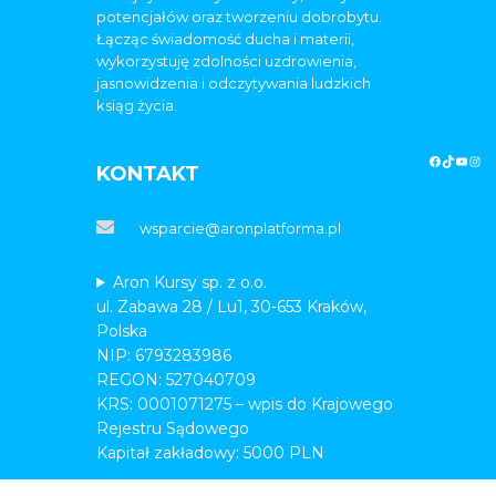
potencjałów oraz tworzeniu dobrobytu.
Łącząc świadomość ducha i materii,
wykorzystuję zdolności uzdrowienia,
jasnowidzenia i odczytywania ludzkich
ksiąg życia.
KONTAKT
wsparcie@aronplatforma.pl
Aron Kursy sp. z o.o.
ul. Zabawa 28 / Lu1, 30-653 Kraków,
Polska
NIP: 6793283986
REGON: 527040709
KRS: 0001071275 – wpis do Krajowego
Rejestru Sądowego
Kapitał zakładowy: 5000 PLN