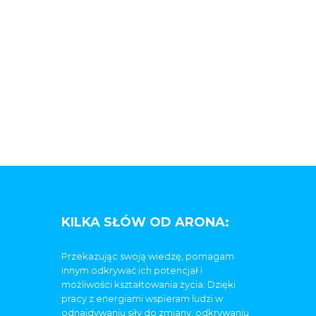
KILKA SŁÓW OD ARONA:
Przekazując swoją wiedzę, pomagam
innym odkrywać ich potencjał i
możliwości kształtowania życia. Dzięki
pracy z energiami wspieram ludzi w
odnajdywaniu siły do zmiany, odkrywaniu