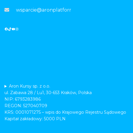
wsparcie@aronplatforma.pl
Aron Kursy sp. z o.o.
ul. Zabawa 28 / Lu1, 30-653 Kraków, Polska
NIP: 6793283986
REGON: 527040709
KRS: 0001071275 – wpis do Krajowego Rejestru Sądowego
Kapitał zakładowy: 5000 PLN