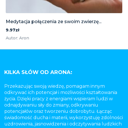
Medytacja połączenia ze swoim zwierzę...
9.97zł
Autor: Aron
KILKA SŁÓW OD ARONA:
Przekazując swoją wiedzę, pomagam innym
odkrywać ich potencjał i możliwości kształtowania
życia. Dzięki pracy z energiami wspieram ludzi w
odnajdywaniu siły do zmiany, odkrywaniu
potencjałów oraz tworzeniu dobrobytu. Łącząc
świadomość ducha i materii, wykorzystuję zdolności
uzdrowienia, jasnowidzenia i odczytywania ludzkich