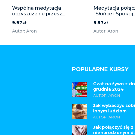
Wspólna medytacja
Medytacja połąc
oczyszczenie przesz...
“Słońce i Spokój..
9.97zł
9.97zł
Autor: Aron
Autor: Aron
POPULARNE KURSY
Czat na żywo z dn
grudnia 2024
AUTOR: ARON
Jak wybaczyć sobi
innym ludziom
AUTOR: ARON
Jak połączyć się z
nienarodzonym d..