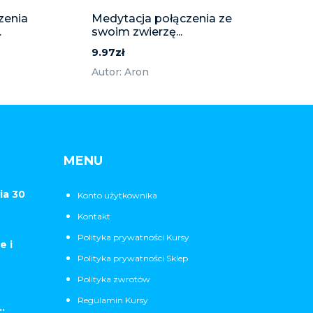
zenia
Medytacja połączenia ze
.
swoim zwierzę...
9.97zł
Autor: Aron
MENU
ia 30
Konto użytkownika
Kontakt
Polityka prywatności Kursy
e i
Polityka prywatności Sklep
Polityka zwrotów
Regulamin Kursy
.