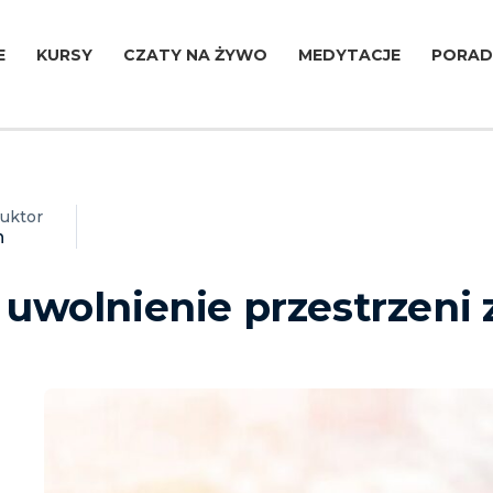
E
KURSY
CZATY NA ŻYWO
MEDYTACJE
PORAD
ruktor
n
 uwolnienie przestrzeni 