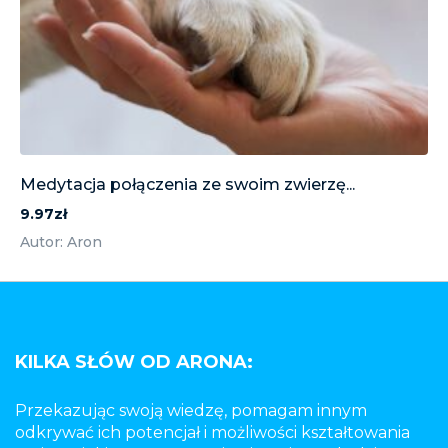
Medytacja połączenia ze swoim zwierzę...
9.97zł
Autor: Aron
KILKA SŁÓW OD ARONA:
Przekazując swoją wiedzę, pomagam innym
odkrywać ich potencjał i możliwości kształtowania