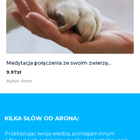
Medytacja połączenia ze swoim zwierzę...
9.97zł
Autor: Aron
KILKA SŁÓW OD ARONA:
Przekazując swoją wiedzę, pomagam innym