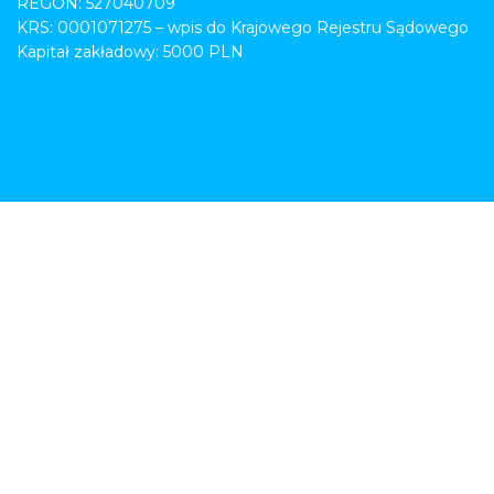
REGON: 527040709
KRS: 0001071275 – wpis do Krajowego Rejestru Sądowego
Kapitał zakładowy: 5000 PLN