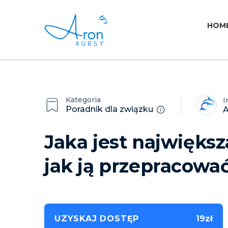
HOM
Kategoria
I
Poradnik dla związku
A
Jaka jest największ
jak ją przepracowa
UZYSKAJ DOSTĘP
19zł