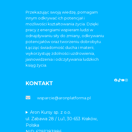
Przekazując swoją wiedzę, pomagam
innym odkrywać ich potencjał i
możliwości kształtowania życia. Dzięki
pracy z energiami wspieram ludzi w
odnajdywaniu siły do zmiany, odkrywaniu
potencjałów oraz tworzeniu dobrobytu.
Łącząc świadomość ducha i materii,
wykorzystuję zdolności uzdrowienia,
jasnowidzenia i odczytywania ludzkich
ksiąg życia.
KONTAKT
wsparcie@aronplatforma.pl
Aron Kursy sp. z o.o.
ul. Zabawa 28 / Lu1, 30-653 Kraków,
Polska
NIP: 6793283986