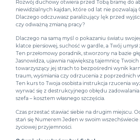
Rozwój duchowy
otwiera przed Tobą bramę do ab
niewidzialnych kajdan,
które od lat nie pozwalają 
Dlaczego odczuwasz paraliżujący lęk przed wyjśc
czy odważną zmianą pracy?
Dlaczego na samą myśl o pokazaniu światu swoje
klatce piersiowej,
suchość w gardle,
a Twój umysł 
Ten przełomowy poradnik, stworzony na bazie głę
Jasnowidza, ujawnia największą tajemnicę Twoich
towarzyszący jej strach to bezpośredni wynik kar
traum, wyśmiania czy odrzucenia z poprzednich 
Ten kurs to Twoja osobista instrukcja rzucenia wy
wyrwać się z destrukcyjnego obłędu zadowalania 
szefa – kosztem własnego szczęścia.
Czas przestać stawiać siebie na drugim miejscu. 
stań się Numerem Jeden w swoim wszechświecie i
życiowej przyjemności.