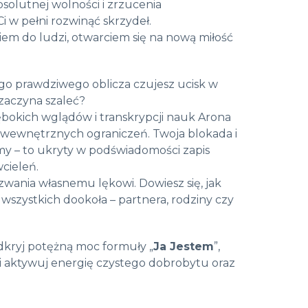
solutnej wolności i zrzucenia
Ci w pełni rozwinąć skrzydeł.
iem do ludzi,
otwarciem się na nową miłość
go prawdziwego oblicza czujesz ucisk w
zaczyna szaleć?
bokich wglądów i transkrypcji nauk Arona
 wewnętrznych ograniczeń. Twoja blokada i
my – to ukryty w podświadomości zapis
wcieleń.
zwania własnemu lękowi. Dowiesz się, jak
wszystkich dookoła – partnera, rodziny czy
Odkryj potężną moc formuły „
Ja Jestem
”,
 aktywuj energię czystego dobrobytu oraz