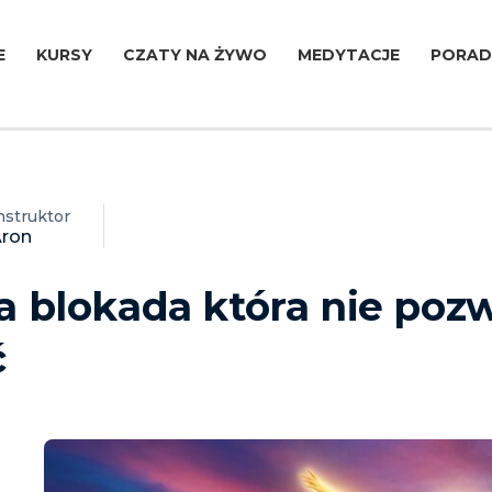
E
KURSY
CZATY NA ŻYWO
MEDYTACJE
PORAD
nstruktor
ron
a blokada która nie pozw
ć