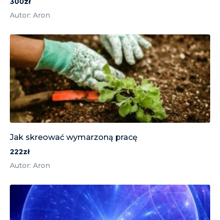
300zł
Autor: Aron
Jak skreować wymarzoną pracę
222zł
Autor: Aron