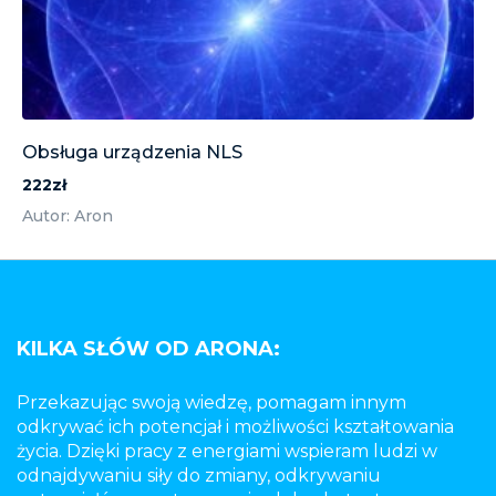
Obsługa urządzenia NLS
222zł
Autor: Aron
KILKA SŁÓW OD ARONA:
Przekazując swoją wiedzę, pomagam innym
odkrywać ich potencjał i możliwości kształtowania
życia. Dzięki pracy z energiami wspieram ludzi w
odnajdywaniu siły do zmiany, odkrywaniu