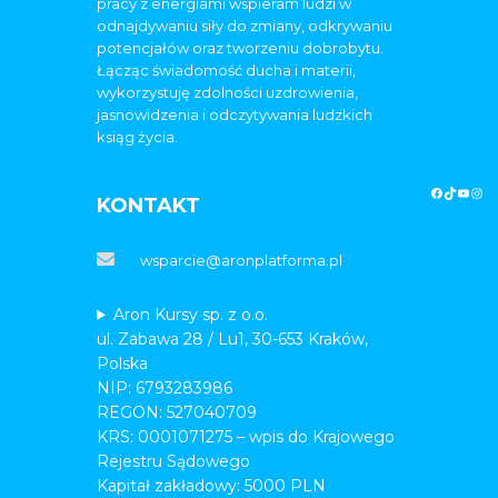
pracy z energiami wspieram ludzi w
odnajdywaniu siły do zmiany, odkrywaniu
potencjałów oraz tworzeniu dobrobytu.
Łącząc świadomość ducha i materii,
wykorzystuję zdolności uzdrowienia,
jasnowidzenia i odczytywania ludzkich
ksiąg życia.
KONTAKT
wsparcie@aronplatforma.pl
Aron Kursy sp. z o.o.
ul. Zabawa 28 / Lu1, 30-653 Kraków,
Polska
NIP: 6793283986
REGON: 527040709
KRS: 0001071275 – wpis do Krajowego
Rejestru Sądowego
Kapitał zakładowy: 5000 PLN