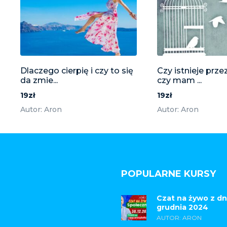
Dlaczego cierpię i czy to się
Czy istnieje prze
da zmie...
czy mam ...
19zł
19zł
Autor: Aron
Autor: Aron
POPULARNE KURSY
Czat na żywo z dn
grudnia 2024
AUTOR: ARON