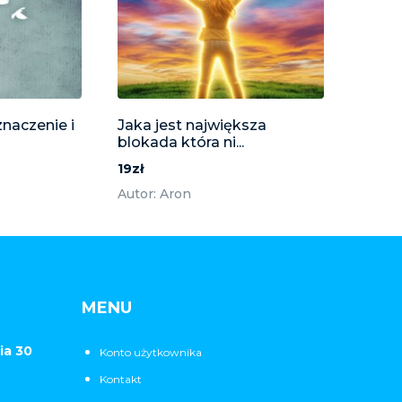
znaczenie i
Jaka jest największa
blokada która ni...
19zł
Autor: Aron
MENU
ia 30
Konto użytkownika
Kontakt