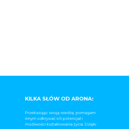
KILKA SŁÓW OD ARONA:
Przekazując swoją wiedzę, pomagam
innym odkrywać ich potencjał i
możliwości kształtowania życia. Dzięki