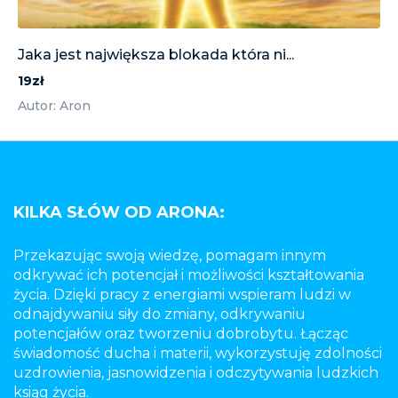
Jaka jest największa blokada która ni...
19zł
Autor: Aron
KILKA SŁÓW OD ARONA:
Przekazując swoją wiedzę, pomagam innym
odkrywać ich potencjał i możliwości kształtowania
życia. Dzięki pracy z energiami wspieram ludzi w
odnajdywaniu siły do zmiany, odkrywaniu
potencjałów oraz tworzeniu dobrobytu. Łącząc
świadomość ducha i materii, wykorzystuję zdolności
uzdrowienia, jasnowidzenia i odczytywania ludzkich
ksiąg życia.