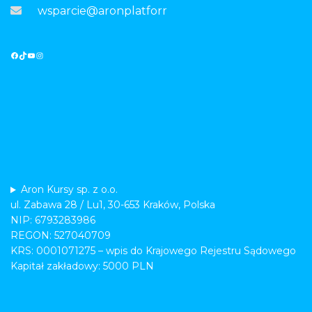
wsparcie@aronplatforma.pl
Aron Kursy sp. z o.o.
ul. Zabawa 28 / Lu1, 30-653 Kraków, Polska
NIP: 6793283986
REGON: 527040709
KRS: 0001071275 – wpis do Krajowego Rejestru Sądowego
Kapitał zakładowy: 5000 PLN