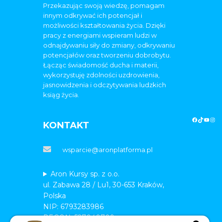
Przekazując swoją wiedzę, pomagam
innym odkrywać ich potencjał i
możliwości kształtowania życia. Dzięki
pracy z energiami wspieram ludzi w
odnajdywaniu siły do zmiany, odkrywaniu
potencjałów oraz tworzeniu dobrobytu.
Łącząc świadomość ducha i materii,
wykorzystuję zdolności uzdrowienia,
jasnowidzenia i odczytywania ludzkich
ksiąg życia.
KONTAKT
wsparcie@aronplatforma.pl
Aron Kursy sp. z o.o.
ul. Zabawa 28 / Lu1, 30-653 Kraków,
Polska
NIP: 6793283986
REGON: 527040709