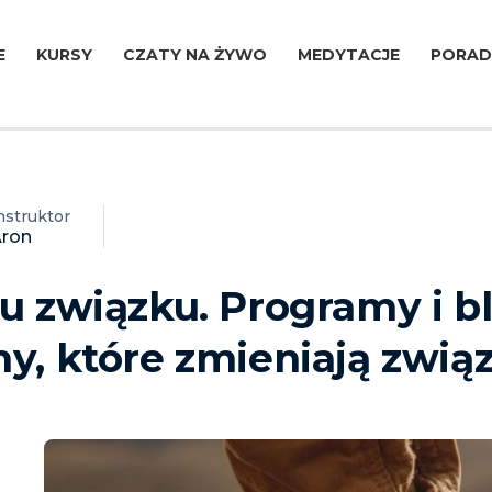
E
KURSY
CZATY NA ŻYWO
MEDYTACJE
PORAD
nstruktor
ron
u związku. Programy i b
y, które zmieniają zwią