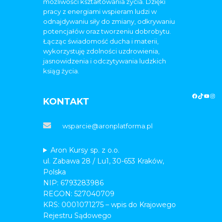
możliwości kształtowania życia. Dzięki
pracy z energiami wspieram ludzi w
odnajdywaniu siły do zmiany, odkrywaniu
potencjałów oraz tworzeniu dobrobytu.
Łącząc świadomość ducha i materii,
wykorzystuję zdolności uzdrowienia,
jasnowidzenia i odczytywania ludzkich
ksiąg życia.
KONTAKT
wsparcie@aronplatforma.pl
Aron Kursy sp. z o.o.
ul. Zabawa 28 / Lu1, 30-653 Kraków,
Polska
NIP: 6793283986
REGON: 527040709
KRS: 0001071275 – wpis do Krajowego
Rejestru Sądowego