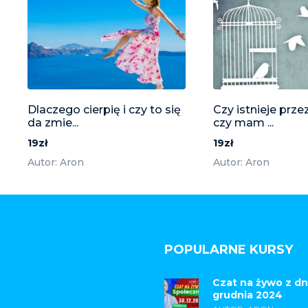
Dlaczego cierpię i czy to się
Czy istnieje prze
da zmie...
czy mam ...
19zł
19zł
Autor: Aron
Autor: Aron
POPULARNE KURSY
Czat na żywo z dn
grudnia 2024