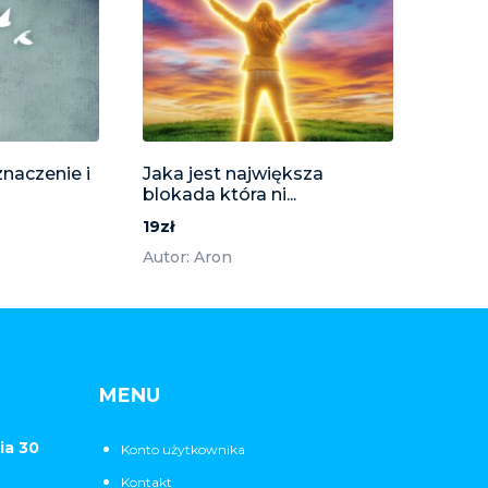
znaczenie i
Jaka jest największa
blokada która ni...
19zł
Autor: Aron
MENU
ia 30
Konto użytkownika
Kontakt