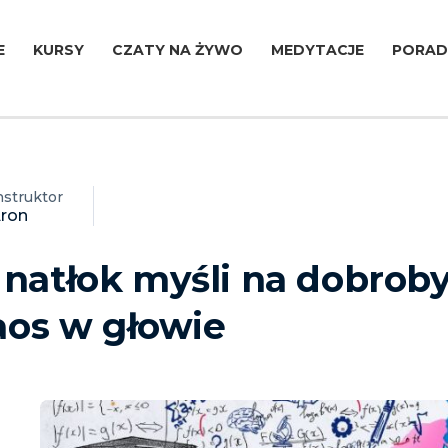
E
KURSY
CZATY NA ŻYWO
MEDYTACJE
PORAD
nstruktor
ron
natłok myśli na dobroby
aos w głowie