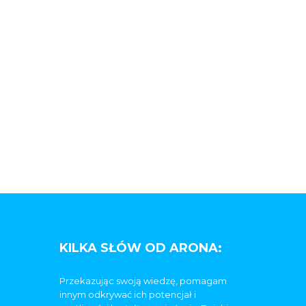
KILKA SŁÓW OD ARONA:
Przekazując swoją wiedzę, pomagam
innym odkrywać ich potencjał i