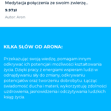
Medytacja połączenia ze swoim zwierzę...
9.97zł
Autor: Aron
KILKA SŁÓW OD ARONA:
Przekazując swoją wiedzę, pomagam innym
odkrywać ich potencjał i możliwości kształtowania
życia. Dzięki pracy z energiami wspieram ludzi w
odnajdywaniu siły do zmiany, odkrywaniu
potencjałów oraz tworzeniu dobrobytu. Łącząc
świadomość ducha i materii, wykorzystuję zdolności
uzdrowienia, jasnowidzenia i odczytywania ludzkich
ksiąg życia.