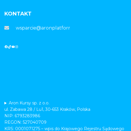
KONTAKT
wsparcie@aronplatforma.pl
Aron Kursy sp. z o.o.
ul. Zabawa 28 / Lu1, 30-653 Kraków, Polska
NIP: 6793283986
REGON: 527040709
KRS: 0001071275 – wpis do Krajowego Rejestru Sądowego