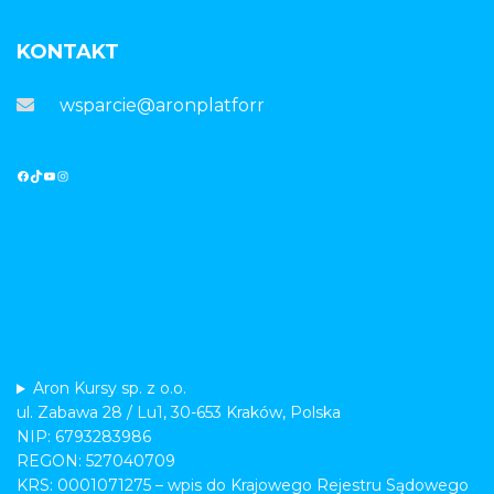
KONTAKT
wsparcie@aronplatforma.pl
Aron Kursy sp. z o.o.
ul. Zabawa 28 / Lu1, 30-653 Kraków, Polska
NIP: 6793283986
REGON: 527040709
KRS: 0001071275 – wpis do Krajowego Rejestru Sądowego