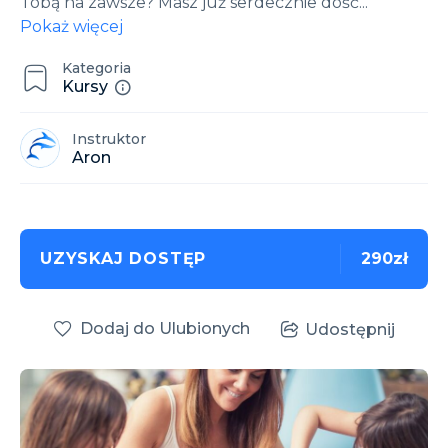
Tobą na zawsze? Masz już serdecznie dość
...
Pokaż więcej
Kategoria
Kursy
Instruktor
Aron
UZYSKAJ DOSTĘP
290zł
Dodaj do Ulubionych
Udostępnij