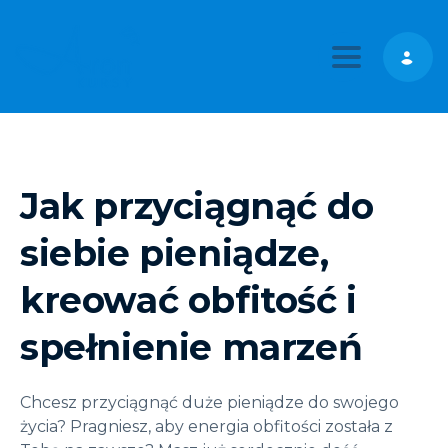
Toggle nav
Jak przyciągnąć do
siebie pieniądze,
kreować obfitość i
spełnienie marzeń
Chcesz przyciągnąć duże pieniądze do swojego
życia? Pragniesz, aby energia obfitości została z