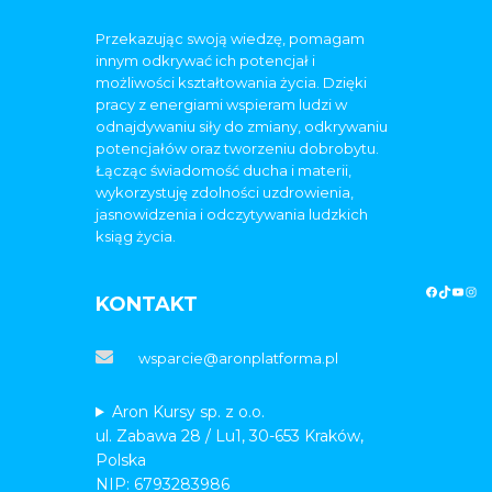
Przekazując swoją wiedzę, pomagam
innym odkrywać ich potencjał i
możliwości kształtowania życia. Dzięki
pracy z energiami wspieram ludzi w
odnajdywaniu siły do zmiany, odkrywaniu
potencjałów oraz tworzeniu dobrobytu.
Łącząc świadomość ducha i materii,
wykorzystuję zdolności uzdrowienia,
jasnowidzenia i odczytywania ludzkich
ksiąg życia.
KONTAKT
wsparcie@aronplatforma.pl
Aron Kursy sp. z o.o.
ul. Zabawa 28 / Lu1, 30-653 Kraków,
Polska
NIP: 6793283986