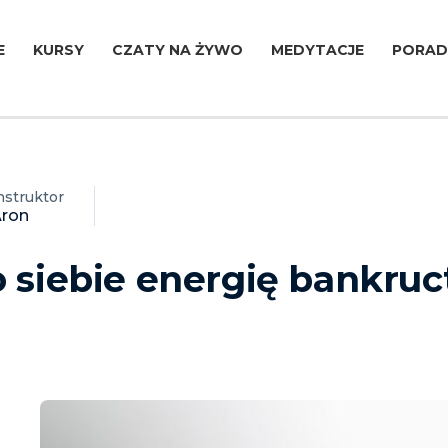
E
KURSY
CZATY NA ŻYWO
MEDYTACJE
PORAD
nstruktor
ron
 siebie energię bankru