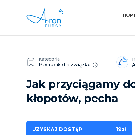
HOM
Kategoria
I
Poradnik dla związku
A
Jak przyciągamy do
kłopotów, pecha
UZYSKAJ DOSTĘP
19zł