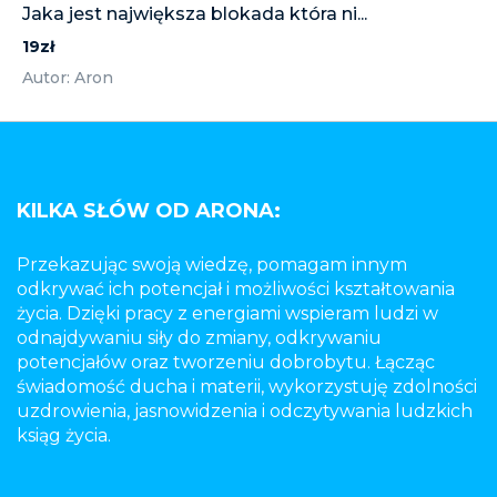
Jaka jest największa blokada która ni...
19zł
Autor: Aron
KILKA SŁÓW OD ARONA:
Przekazując swoją wiedzę, pomagam innym
odkrywać ich potencjał i możliwości kształtowania
życia. Dzięki pracy z energiami wspieram ludzi w
odnajdywaniu siły do zmiany, odkrywaniu
potencjałów oraz tworzeniu dobrobytu. Łącząc
świadomość ducha i materii, wykorzystuję zdolności
uzdrowienia, jasnowidzenia i odczytywania ludzkich
ksiąg życia.