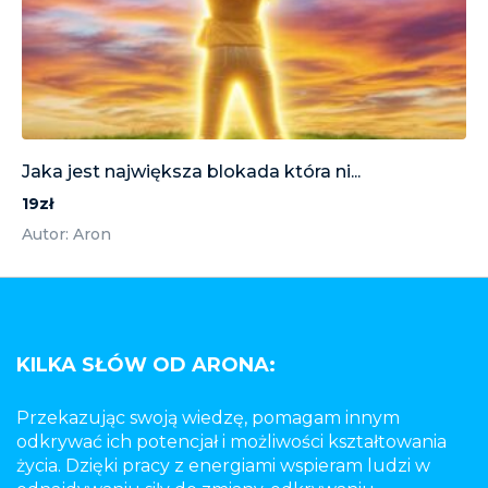
Jaka jest największa blokada która ni...
19zł
Autor: Aron
KILKA SŁÓW OD ARONA:
Przekazując swoją wiedzę, pomagam innym
odkrywać ich potencjał i możliwości kształtowania
życia. Dzięki pracy z energiami wspieram ludzi w