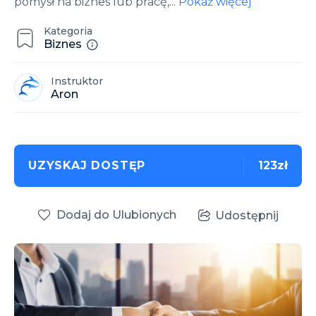
pomysł na biznes lub pracę,
...
Pokaż więcej
Kategoria
Biznes
Instruktor
Aron
UZYSKAJ DOSTĘP
123zł
Dodaj do Ulubionych
Udostępnij