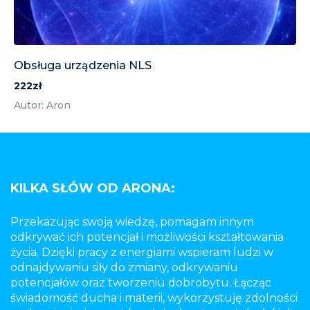
Obsługa urządzenia NLS
222zł
Autor: Aron
KILKA SŁÓW OD ARONA:
Przekazując swoją wiedzę, pomagam innym
odkrywać ich potencjał i możliwości kształtowania
życia. Dzięki pracy z energiami wspieram ludzi w
odnajdywaniu siły do zmiany, odkrywaniu
potencjałów oraz tworzeniu dobrobytu. Łącząc
świadomość ducha i materii, wykorzystuję zdolności