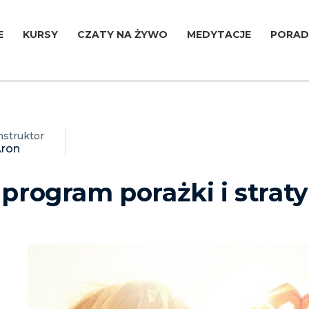
E
KURSY
CZATY NA ŻYWO
MEDYTACJE
PORAD
nstruktor
ron
 program porażki i straty