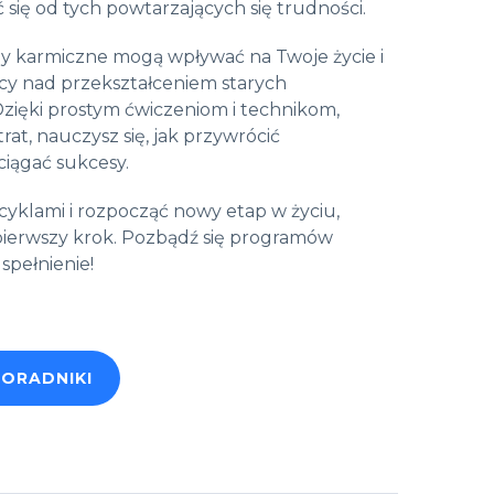
 się od tych powtarzających się trudności.
y karmiczne mogą wpływać na Twoje życie i
acy nad przekształceniem starych
Dzięki prostym ćwiczeniom i technikom,
at, nauczysz się, jak przywrócić
ciągać sukcesy.
cyklami i rozpocząć nowy etap w życiu,
 pierwszy krok. Pozbądź się programów
 spełnienie!
PORADNIKI