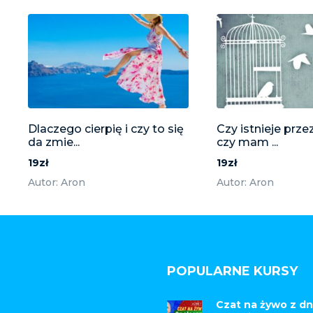
Dlaczego cierpię i czy to się
Czy istnieje prze
da zmie...
czy mam ...
19zł
19zł
Autor: Aron
Autor: Aron
POPULARNE KURSY
Czat na żywo z dn