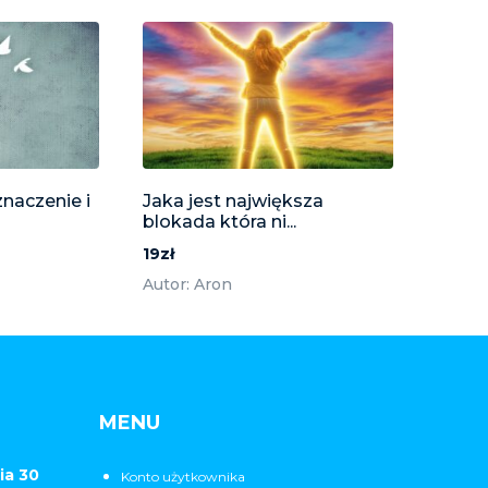
znaczenie i
Jaka jest największa
blokada która ni...
19zł
Autor: Aron
MENU
ia 30
Konto użytkownika