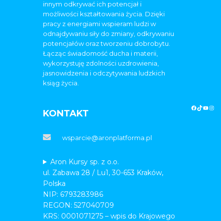
innym odkrywać ich potencjał i
możliwości kształtowania życia. Dzięki
pracy z energiami wspieram ludzi w
odnajdywaniu siły do zmiany, odkrywaniu
potencjałów oraz tworzeniu dobrobytu.
Łącząc świadomość ducha i materii,
wykorzystuję zdolności uzdrowienia,
jasnowidzenia i odczytywania ludzkich
ksiąg życia.
KONTAKT
wsparcie@aronplatforma.pl
Aron Kursy sp. z o.o.
ul. Zabawa 28 / Lu1, 30-653 Kraków,
Polska
NIP: 6793283986
REGON: 527040709
KRS: 0001071275 – wpis do Krajowego