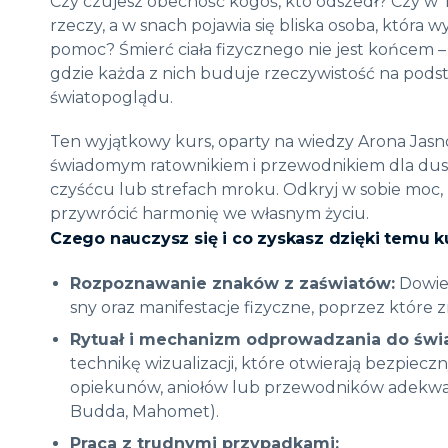
Czy czujesz obecność kogoś, kto odszedł? Czy w
rzeczy, a w snach pojawia się bliska osoba, która 
pomoc?
Śmierć ciała fizycznego nie jest końcem –
gdzie każda z nich buduje rzeczywistość na podst
światopoglądu
.
Ten wyjątkowy kurs, oparty na wiedzy Arona Jasno
świadomym ratownikiem i przewodnikiem dla dusz
czyśćcu lub strefach mroku
. Odkryj w sobie moc,
przywrócić harmonię we własnym życiu
.
Czego nauczysz się i co zyskasz dzięki temu k
Rozpoznawanie znaków z zaświatów:
Dowies
sny oraz manifestacje fizyczne, poprzez które 
Rytuał i mechanizm odprowadzania do świa
technikę wizualizacji, które otwierają bezpiec
opiekunów, aniołów lub przewodników adekwat
Budda, Mahomet)
.
Praca z trudnymi przypadkami: