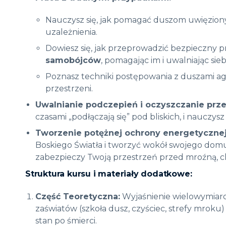
Nauczysz się, jak pomagać duszom uwięzion
uzależnienia
.
Dowiesz się, jak przeprowadzić bezpieczny p
samobójców
, pomagając im i uwalniając sie
Poznasz techniki postępowania z duszami ag
przestrzeni
.
Uwalnianie podczepień i oczyszczanie prze
czasami „podłączają się” pod bliskich, i nauczys
Tworzenie potężnej ochrony energetycznej
Boskiego Światła i tworzyć wokół swojego dom
zabezpieczy Twoją przestrzeń przed mroźną, c
Struktura kursu i materiały dodatkowe:
Część Teoretyczna:
Wyjaśnienie wielowymiarow
zaświatów (szkoła dusz, czyściec, strefy mrok
stan po śmierci
.