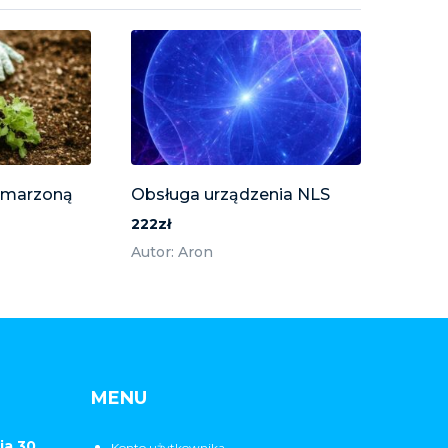
ymarzoną
Obsługa urządzenia NLS
222zł
Autor: Aron
MENU
ia 30
Konto użytkownika