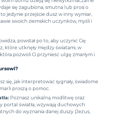
 Twoim domu dzieją się niewytłumaczalne
wydaje się zagubiona, smutna lub prosi o
 to jedynie przejście dusz w inny wymiar,
awie swoich ziemskich uczynków, myśli i
widza, powstał po to, aby uczynić Cię
, które utknęły między światami, w
 która pozwoli Ci przynieść ulgę zmarłym i
ursowi?
z się, jak interpretować sygnały, świadome
zmarli proszą o pomoc
.
tła:
Poznasz unikalną modlitwę oraz
zny portal światła, wzywają duchowych
nych do wyznania danej duszy (Jezus,