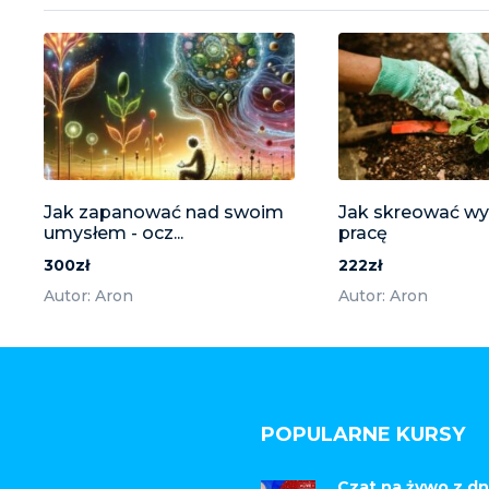
Jak zapanować nad swoim
Jak skreować w
umysłem - ocz...
pracę
300zł
222zł
Autor: Aron
Autor: Aron
POPULARNE KURSY
Czat na żywo z dn