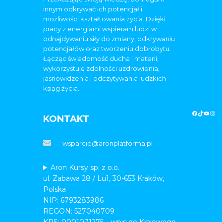
innym odkrywać ich potencjał i
możliwości kształtowania życia. Dzięki
pracy z energiami wspieram ludzi w
odnajdywaniu siły do zmiany, odkrywaniu
potencjałów oraz tworzeniu dobrobytu.
Łącząc świadomość ducha i materii,
wykorzystuję zdolności uzdrowienia,
jasnowidzenia i odczytywania ludzkich
ksiąg życia.
KONTAKT
wsparcie@aronplatforma.pl
Aron Kursy sp. z o.o.
ul. Zabawa 28 / Lu1, 30-653 Kraków,
Polska
NIP: 6793283986
REGON: 527040709
KRS: 0001071275 – wpis do Krajowego