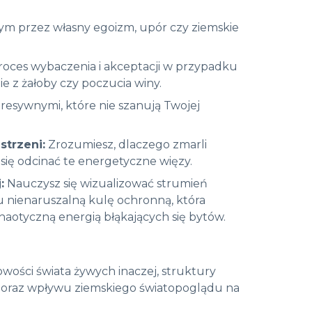
ym przez własny egoizm, upór czy ziemskie
roces wybaczenia i akceptacji w przypadku
bie z żałoby czy poczucia winy
.
resywnymi, które nie szanują Twojej
strzeni:
Zrozumiesz, dlaczego zmarli
z się odcinać te energetyczne więzy
.
:
Nauczysz się wizualizować strumień
u nienaruszalną kulę ochronną, która
haotyczną energią błąkających się bytów
.
ości świata żywych inaczej, struktury
u) oraz wpływu ziemskiego światopoglądu na