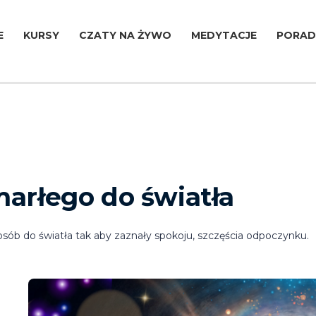
E
KURSY
CZATY NA ŻYWO
MEDYTACJE
PORAD
arłego do światła
b do światła tak aby zaznały spokoju, szczęścia odpoczynku.