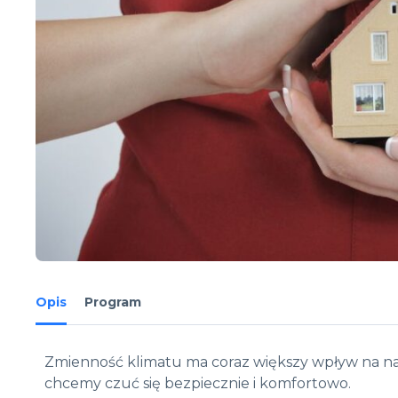
Opis
Program
Zmienność klimatu ma coraz większy wpływ na nas
chcemy czuć się bezpiecznie i komfortowo.