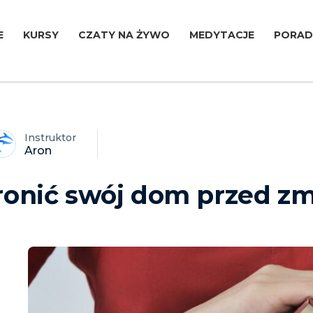
E
KURSY
CZATY NA ŻYWO
MEDYTACJE
PORAD
Instruktor
Aron
hronić swój dom przed z