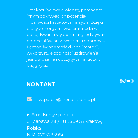
Przekazując swoją wiedzę, pomagam
innym odkrywać ich potencjał i
możliwości kształtowania życia. Dzięki
pracy z energiami wspieram ludzi w
odnajdywaniu siły do zmiany, odkrywaniu
potencjałów oraz tworzeniu dobrobytu.
Łącząc świadomość ducha i materii,
wykorzystuję zdolności uzdrowienia,
jasnowidzenia i odczytywania ludzkich
ksiąg życia.
KONTAKT
wsparcie@aronplatforma.pl
Aron Kursy sp. z o.o.
ul. Zabawa 28 / Lu1, 30-653 Kraków,
Polska
NIP: 6793283986