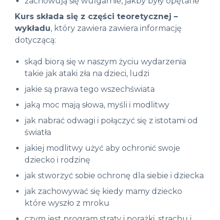
zachowują się wulgarnie, jakby były opętane
Kurs składa się z części teoretycznej –
wykładu
, który zawiera zawiera informację
dotyczącą:
skąd biorą się w naszym życiu wydarzenia
takie jak ataki zła na dzieci, ludzi
jakie są prawa tego wszechświata
jaką moc mają słowa, myśli i modlitwy
jak nabrać odwagi i połączyć się z istotami od
światła
jakiej modlitwy użyć aby ochronić swoje
dziecko i rodzinę
jak stworzyć sobie ochronę dla siebie i dziecka
jak zachowywać się kiedy mamy dziecko
które wyszło z mroku
czym jest program straty i porażki, strachu i