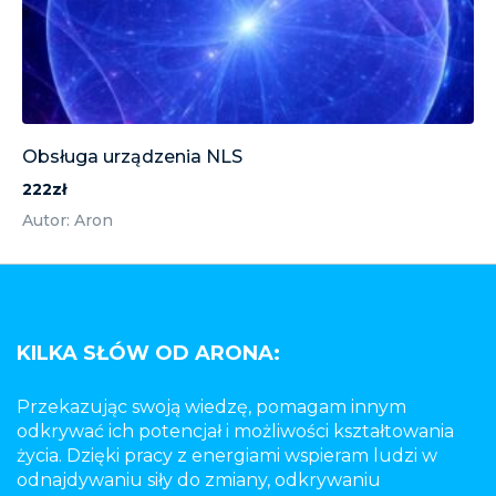
Obsługa urządzenia NLS
222zł
Autor: Aron
KILKA SŁÓW OD ARONA:
Przekazując swoją wiedzę, pomagam innym
odkrywać ich potencjał i możliwości kształtowania
życia. Dzięki pracy z energiami wspieram ludzi w
odnajdywaniu siły do zmiany, odkrywaniu