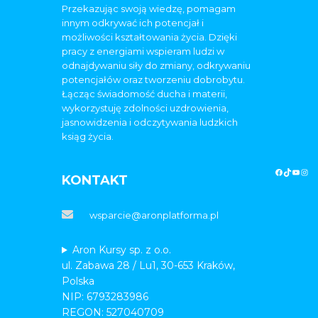
Przekazując swoją wiedzę, pomagam
innym odkrywać ich potencjał i
możliwości kształtowania życia. Dzięki
pracy z energiami wspieram ludzi w
odnajdywaniu siły do zmiany, odkrywaniu
potencjałów oraz tworzeniu dobrobytu.
Łącząc świadomość ducha i materii,
wykorzystuję zdolności uzdrowienia,
jasnowidzenia i odczytywania ludzkich
ksiąg życia.
KONTAKT
wsparcie@aronplatforma.pl
Aron Kursy sp. z o.o.
ul. Zabawa 28 / Lu1, 30-653 Kraków,
Polska
NIP: 6793283986
REGON: 527040709