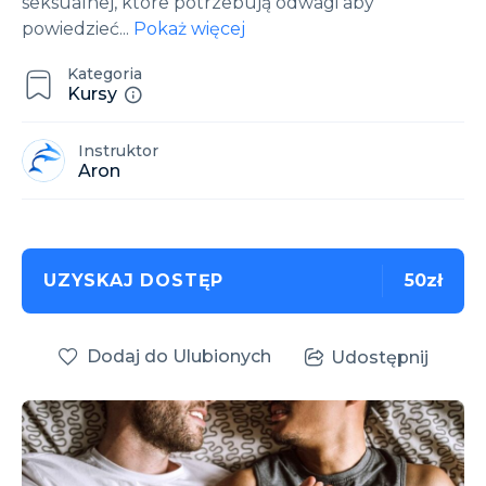
seksualnej, które potrzebują odwagi aby
powiedzieć
...
Pokaż więcej
Kategoria
Kursy
Instruktor
Aron
UZYSKAJ DOSTĘP
50zł
Dodaj do Ulubionych
Udostępnij