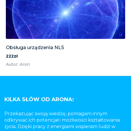
Obsługa urządzenia NLS
222zł
Autor: Aron
KILKA SŁÓW OD ARONA:
Przekazując swoją wiedzę, pomagam innym
odkrywać ich potencjał i możliwości kształtowania
życia. Dzięki pracy z energiami wspieram ludzi w