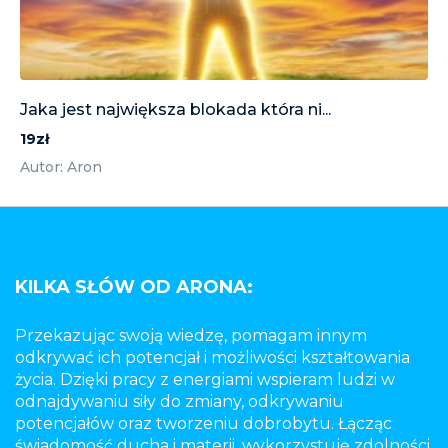
Jaka jest największa blokada która ni...
19zł
Autor: Aron
KILKA SŁÓW OD ARONA:
Przekazując swoją wiedzę, pomagam innym
odkrywać ich potencjał i możliwości kształtowania
życia. Dzięki pracy z energiami wspieram ludzi w
odnajdywaniu siły do zmiany, odkrywaniu
potencjałów oraz tworzeniu dobrobytu. Łącząc
świadomość ducha i materii, wykorzystuję zdolności